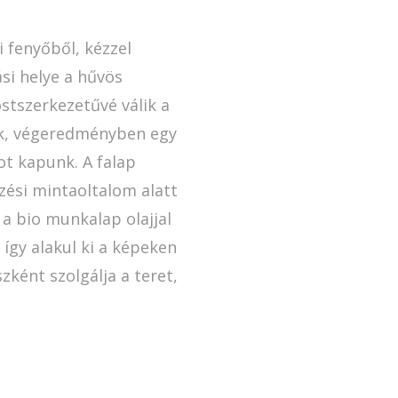
 fenyőből, kézzel
si helye a hűvös
ostszerkezetűvé válik a
űk, végeredményben egy
ot kapunk. A falap
ési mintaoltalom alatt
 a bio munkalap olajjal
 így alakul ki a képeken
zként szolgálja a teret,