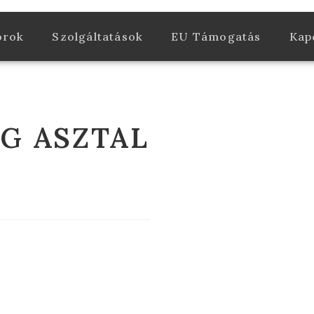
orok
Szolgáltatások
EU Támogatás
Kap
G ASZTAL