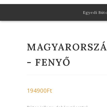
Egyedi Bút
MAGYARORSZÁ
- FENYŐ
194900
Ft