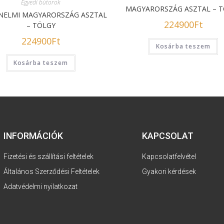
Egyedi bútorok
MAGYARORSZÁG ASZTAL – 
NELMI MAGYARORSZÁG ASZTAL
224900
Ft
– TÖLGY
224900
Ft
Kosárba teszem
Kosárba teszem
INFORMÁCIÓK
KAPCSOLAT
Fizetési és szállítási feltételek
Kapcsolatfelvétel
Általános Szerződési Feltételek
Gyakori kérdések
Adatvédelmi nyilatkozat