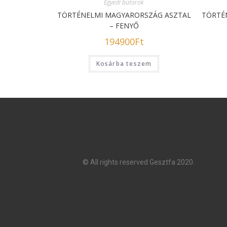
Egyedi bútorok
TÖRTÉNELMI MAGYARORSZÁG ASZTAL
TÖRTÉ
– FENYŐ
194900
Ft
Kosárba teszem
© All rights reserved Gesztfa 2020.