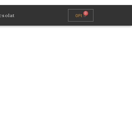
0
Ft
csolat