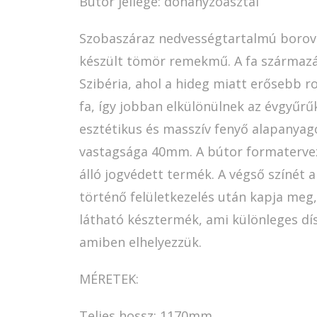
Bútor jellege: dohányzóasztal
Szobaszáraz nedvességtartalmú borovi
készült tömör remekmű. A fa származá
Szibéria, ahol a hideg miatt erősebb r
fa, így jobban elkülönülnek az évgyűr
esztétikus és masszív fenyő alapanyag
vastagsága 40mm. A bútor formatervez
álló jogvédett termék. A végső színét a
történő felületkezelés után kapja meg,
látható késztermék, ami különleges dís
amiben elhelyezzük.
MÉRETEK:
Teljes hossz: 1170mm