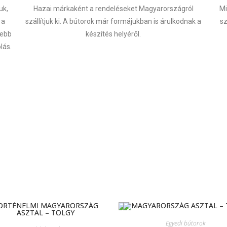
uk,
Hazai márkaként a rendeléseket Magyarországról
Mi
 a
szállítjuk ki. A bútorok már formájukban is árulkodnak a
s
sebb
készítés helyéről.
lás.
Egyedi bútorok