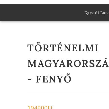
Egyedi Bút
TÖRTÉNELMI
MAGYARORSZÁ
- FENYŐ
194900
Ft