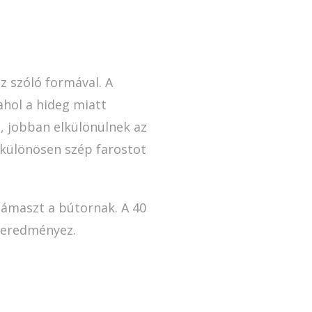
z szóló formával. A
ahol a hideg miatt
, jobban elkülönülnek az
y különösen szép farostot
támaszt a bútornak. A 40
t eredményez.