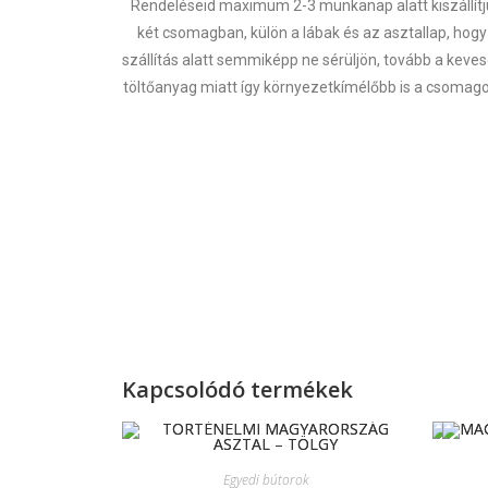
Rendeléseid maximum 2-3 munkanap alatt kiszállítj
két csomagban, külön a lábak és az asztallap, hogy
szállítás alatt semmiképp ne sérüljön, tovább a keve
töltőanyag miatt így környezetkímélőbb is a csomago
Kapcsolódó termékek
Egyedi bútorok