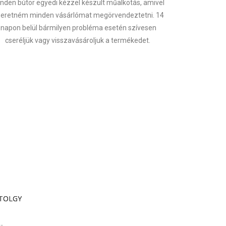
nden bútor egyedi kézzel készült műalkotás, amivel
zeretném minden vásárlómat megörvendeztetni. 14
napon belül bármilyen probléma esetén szívesen
cseréljük vagy visszavásároljuk a termékedet.