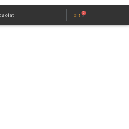
0
Ft
csolat