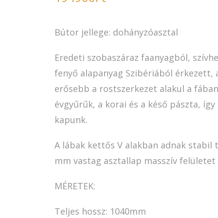
Bútor jellege: dohányzóasztal
Eredeti szobaszáraz faanyagból, szívhe
fenyő alapanyag Szibériából érkezett, 
erősebb a rostszerkezet alakul a fában
évgyűrűk, a korai és a késő pászta, íg
kapunk.
A lábak kettős V alakban adnak stabil 
mm vastag asztallap masszív felülete
MÉRETEK:
Teljes hossz: 1040mm