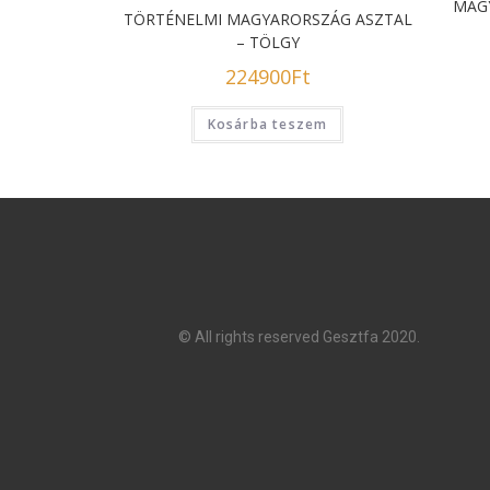
MAGY
TÖRTÉNELMI MAGYARORSZÁG ASZTAL
– TÖLGY
224900
Ft
Kosárba teszem
© All rights reserved Gesztfa 2020.