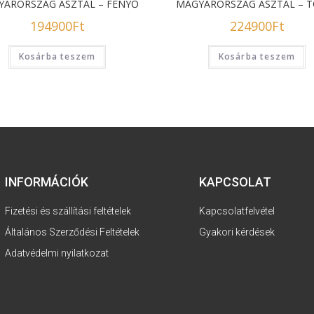
ARORSZÁG ASZTAL – FENYŐ
MAGYARORSZÁG ASZTAL – 
194900
Ft
224900
Ft
Kosárba teszem
Kosárba teszem
INFORMÁCIÓK
KAPCSOLAT
Fizetési és szállítási feltételek
Kapcsolatfelvétel
Általános Szerződési Feltételek
Gyakori kérdések
Adatvédelmi nyilatkozat