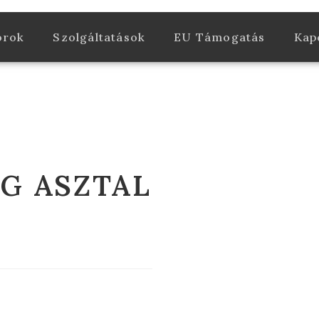
orok
Szolgáltatások
EU Támogatás
Kap
G ASZTAL