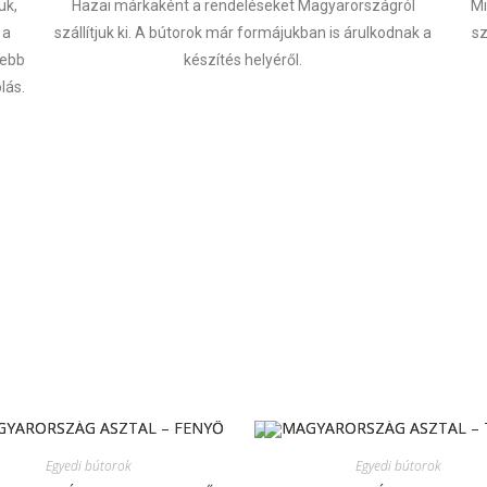
uk,
Hazai márkaként a rendeléseket Magyarországról
Mi
 a
szállítjuk ki. A bútorok már formájukban is árulkodnak a
s
sebb
készítés helyéről.
lás.
Egyedi bútorok
Egyedi bútorok