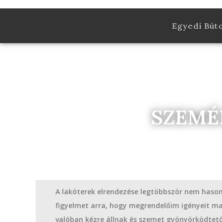
Egyedi Bút
SZEMÉ
A lakóterek elrendezése legtöbbször nem hasonlí
figyelmet arra, hogy megrendelőim igényeit ma
valóban kézre állnak és szemet gyönyörködtető