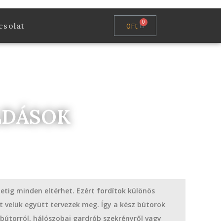
0
Ft
csolat
LDÁSOK
letig minden eltérhet. Ezért fordítok különös
 velük együtt tervezek meg. Így a kész bútorok
bútorról, hálószobai gardrób szekrényről vagy