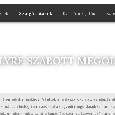
orok
Szolgáltatások
EU Támogatás
Kap
LYRE SZABOTT MEGO
t semelyik másikhoz. A faltól, a nyílászárókon át, az alapterü
ximálisan kielégítsem azokkal az egyedi megoldásokkal, amiket
ek, mindenkinek a saját elképzelése szerint. Legyen szó konyha