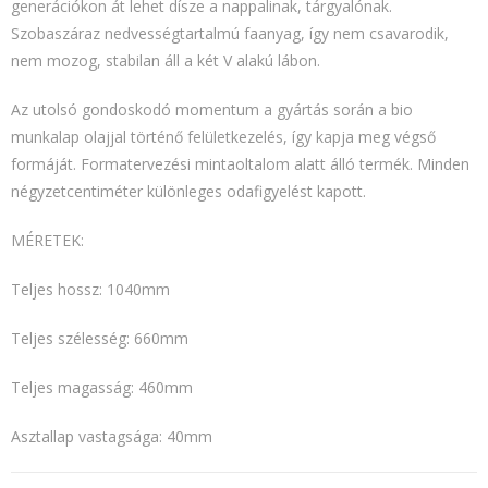
generációkon át lehet dísze a nappalinak, tárgyalónak.
Szobaszáraz nedvességtartalmú faanyag, így nem csavarodik,
nem mozog, stabilan áll a két V alakú lábon.
Az utolsó gondoskodó momentum a gyártás során a bio
munkalap olajjal történő felületkezelés, így kapja meg végső
formáját. Formatervezési mintaoltalom alatt álló termék. Minden
négyzetcentiméter különleges odafigyelést kapott.
MÉRETEK:
Teljes hossz: 1040mm
Teljes szélesség: 660mm
Teljes magasság: 460mm
Asztallap vastagsága: 40mm