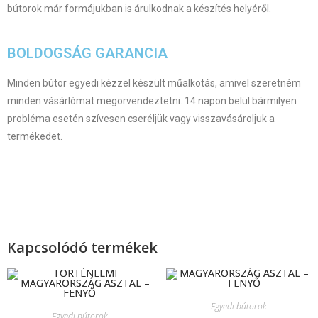
bútorok már formájukban is árulkodnak a készítés helyéről.
BOLDOGSÁG GARANCIA
Minden bútor egyedi kézzel készült műalkotás, amivel szeretném
minden vásárlómat megörvendeztetni. 14 napon belül bármilyen
probléma esetén szívesen cseréljük vagy visszavásároljuk a
termékedet.
Kapcsolódó termékek
Egyedi bútorok
Egyedi bútorok