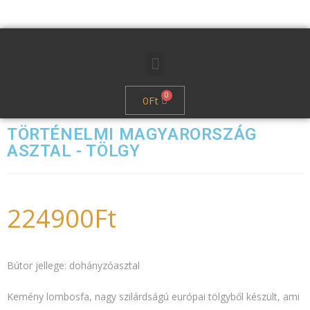
0
Ft
TÖRTÉNELMI MAGYARORSZÁG
ASZTAL - TÖLGY
224900
Ft
Bútor jellege: dohányzóasztal
Kemény lombosfa, nagy szilárdságú európai tölgyből készült, ami